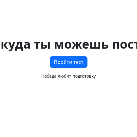
нформация о ВУЗах
Рейтинг прошедших тест
Кейсы
 куда ты можешь пос
Пройти тест
Победа любит подготовку