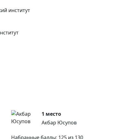
кий институт
нститут
1 место
Акбар Юсупов
Набранные баллы: 125 из 130